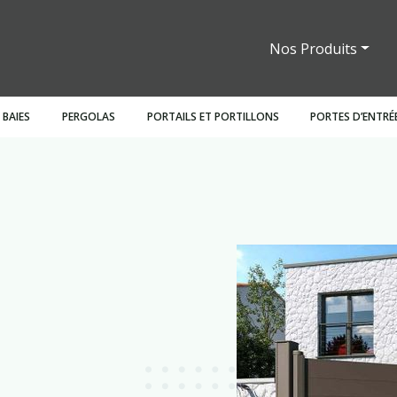
Nos Produits
 BAIES
PERGOLAS
PORTAILS ET PORTILLONS
PORTES D’ENTRÉ
ants
Persiennes
Battantes
Claustras
Bois
Stores intérieurs
Bois
Motorisations
Pergolas fixes
Sectionnelles
Garde corps
Battants
PVC
Mixt
In