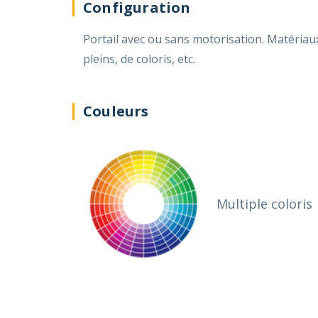
Configuration
Portail avec ou sans motorisation. Matériaux : aluminium. Nos portails sont 100% personnalisables en taille, configuration de motifs, d'ajourés, de
pleins, de coloris, etc.
Couleurs
Multiple coloris