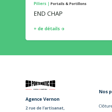
Piliers
|
Portails & Portillons
END CHAP
+ de détails
Nos p
Agence Vernon
Clôtur
2 rue de l’artisanat,