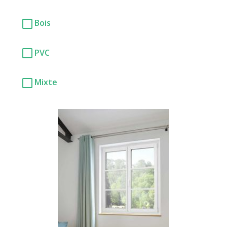
Bois
PVC
Mixte