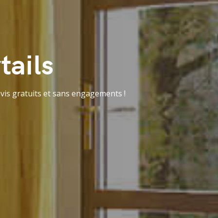
tails
evis gratuits et sans engagements !