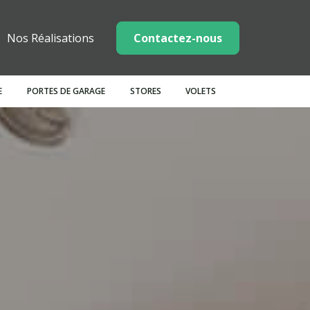
Nos Réalisations
Contactez-nous
E
PORTES DE GARAGE
STORES
VOLETS
e
terphones
Moustiquaires
Coulissants
Marquises
Latérales
Carports
Treillis
Piliers
Mixte