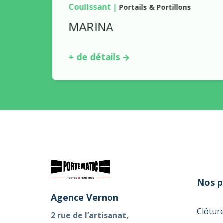
Coulissant
|
Portails & Portillons
MARINA
+ de détails
Nos p
Agence Vernon
Clôtur
2 rue de l’artisanat,