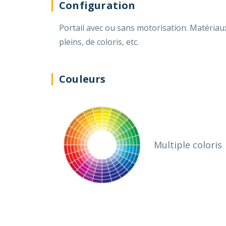
Configuration
Portail avec ou sans motorisation. Matériaux : aluminium. Nos portails sont 100% personnalisables en taille, configuration de motifs, d'ajourés, de
pleins, de coloris, etc.
Couleurs
Multiple coloris