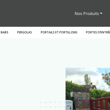
Nos Produits
 BAIES
PERGOLAS
PORTAILS ET PORTILLONS
PORTES D’ENTRÉ
ants
Persiennes
Battantes
Claustras
Bois
Stores intérieurs
Bois
Motorisations
Pergolas fixes
Sectionnelles
Garde corps
Battants
PVC
Mixt
In