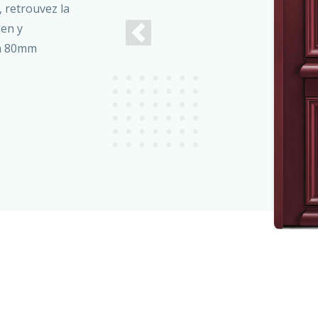
 retrouvez la
 en y
Previous
en 80mm