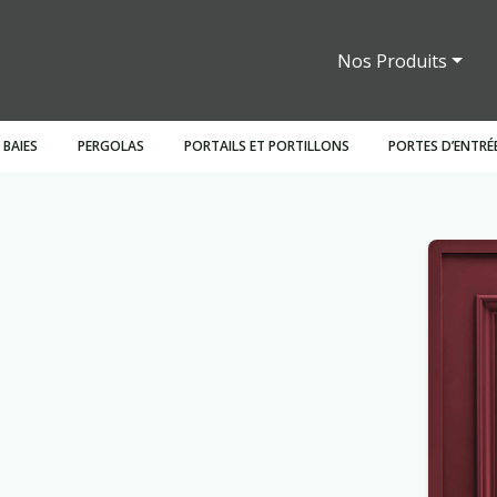
Nos Produits
 BAIES
PERGOLAS
PORTAILS ET PORTILLONS
PORTES D’ENTRÉ
ants
Persiennes
Battantes
Claustras
Bois
Stores intérieurs
Bois
Motorisations
Pergolas fixes
Sectionnelles
Garde corps
Battants
PVC
Mixt
In