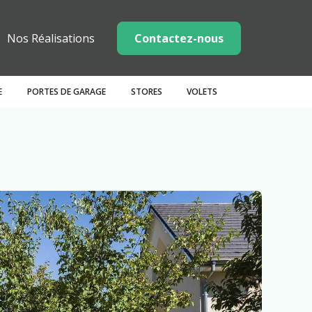
Nos Réalisations
Contactez-nous
E
PORTES DE GARAGE
STORES
VOLETS
e
terphones
Moustiquaires
Coulissants
Marquises
Latérales
Carports
Treillis
Piliers
Mixte