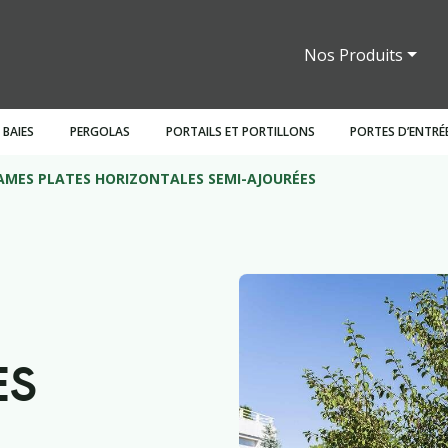
Nos Produits
 BAIES
PERGOLAS
PORTAILS ET PORTILLONS
PORTES D’ENTRÉ
AMES PLATES HORIZONTALES SEMI-AJOURÉES
ants
Persiennes
Battantes
Claustras
Bois
Stores intérieurs
Bois
Motorisations
Pergolas fixes
Sectionnelles
Garde corps
Battants
PVC
Mixt
In
ES