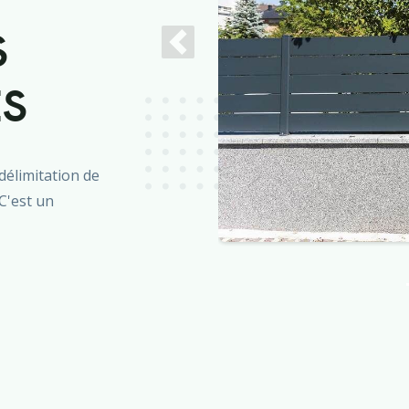
S
Previous
ES
délimitation de
C'est un