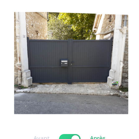
Previous
Next
Avant
Après