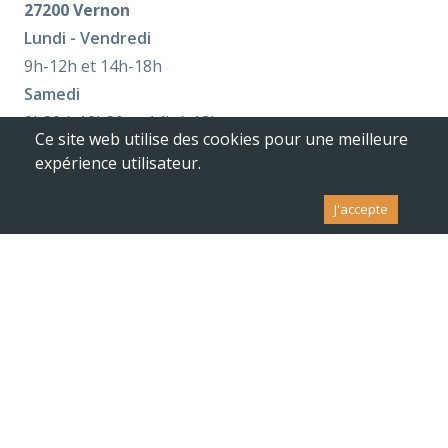
27200 Vernon
Lundi - Vendredi
9h-12h et 14h-18h
Samedi
9h30 à 12h30 et 14h à 18h
Ce site web utilise des cookies pour une meilleure
expérience utilisateur.
Agence Saint-Pierre d’Autils
1 RD 6015 / Le Goulet
J'accepte
27950 Saint-Pierre d’Autils
Lundi - Vendredi
8h45-12h et 14h-18h
Samedi
9h-12h et 14h-18h
Agence Pacy-sur-Eure
Route de Paris