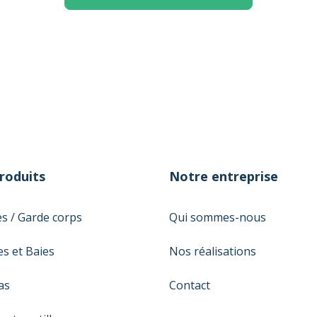
roduits
Notre entreprise
es / Garde corps
Qui sommes-nous
ience utilisateur.
es et Baies
Nos réalisations
as
Contact
s et portillons