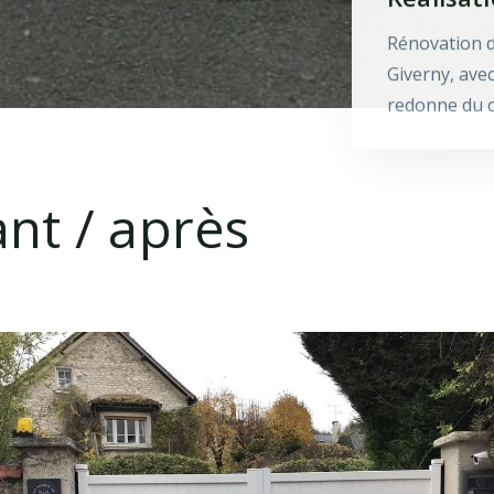
Rénovation d
Giverny, ave
redonne du c
nt / après