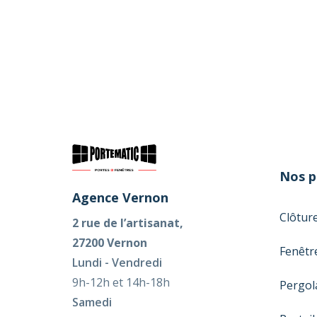
Nos p
Agence Vernon
Clôtur
2 rue de l’artisanat,
Ce site web utilise des cookies pour une meilleure expér
27200 Vernon
Fenêtr
Lundi - Vendredi
9h-12h et 14h-18h
Pergol
Samedi
Portail
9h30 à 12h30 et 14h à 18h